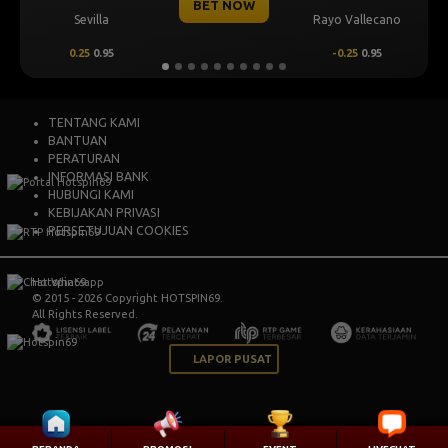
BET NOW
Sevilla
Rayo Vallecano
0.25
0.95
-0.25
0.95
TENTANG KAMI
BANTUAN
PERATURAN
INFORMASI BANK
HUBUNGI KAMI
KEBIJAKAN PRIVASI
PERSETUJUAN COOKIES
Hotspin69
© 2015 - 2026 Copyright HOTSPIN69.
All Rights Reserved.
LAPOR PUSAT