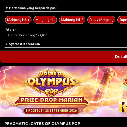
Permainan yang berpartisipasi
Mahjong Hit +
Mahjong Hit
Mahjong Hit 2
Crazy Mahjong
Supe
Aturan :
Total Pemenang 171,000.
Syarat & Ketentuan
Detai
PRAGMATIC : GATES OF OLYMPUS POP