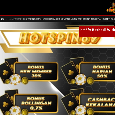
hr**fv Berhasil Wit
IKA TERINDIKASI HOLDSPIN MAKA KEMENANGAN TERHITUNG TIDAK SAH DAN TIDAK DIBAYARKAN