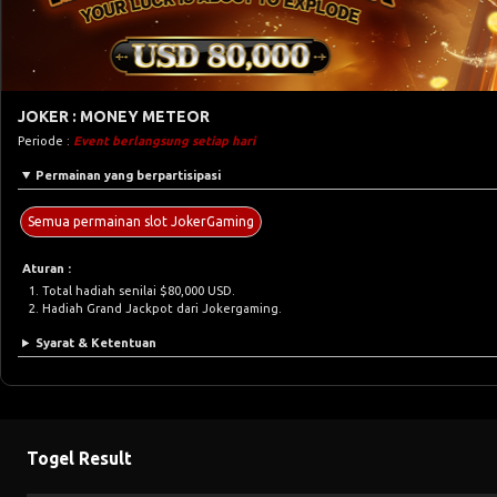
JOKER : MONEY METEOR
Periode :
Event berlangsung setiap hari
Permainan yang berpartisipasi
Semua permainan slot JokerGaming
Aturan :
Total hadiah senilai $80,000 USD.
Hadiah Grand Jackpot dari Jokergaming.
Syarat & Ketentuan
Togel Result