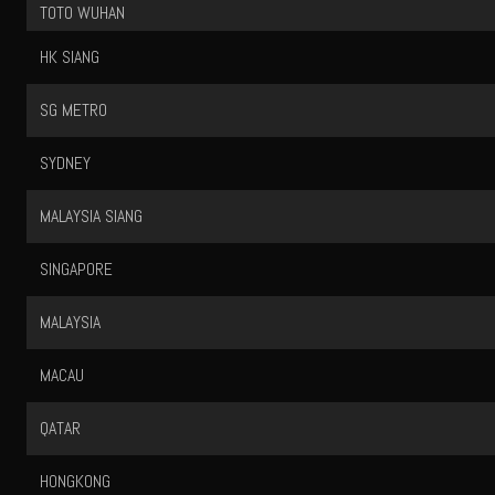
TOTO WUHAN
HK SIANG
SG METRO
SYDNEY
MALAYSIA SIANG
SINGAPORE
MALAYSIA
MACAU
QATAR
HONGKONG