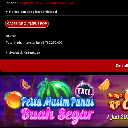
Periode :
3 Agustus 2026 - 28 September 2026
Permainan yang berpartisipasi
GATES OF OLYMPUS POP
Aturan :
Total hadiah senilai Rp 68,780,250,000.
Syarat & Ketentuan
Detai