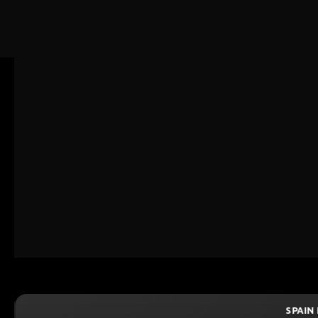
SPAIN 