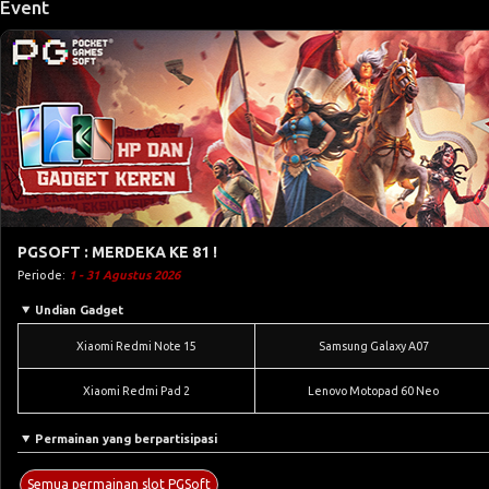
Event
PGSOFT : MERDEKA KE 81 !
Periode:
1 - 31 Agustus 2026
Undian Gadget
Xiaomi Redmi Note 15
Samsung Galaxy A07
Xiaomi Redmi Pad 2
Lenovo Motopad 60 Neo
Permainan yang berpartisipasi
Semua permainan slot PGSoft