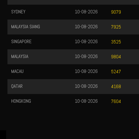
SYDNEY
10-08-2026
9079
MALAYSIA SIANG
10-08-2026
7925
SINGAPORE
10-08-2026
3525
MALAYSIA
10-08-2026
9804
MACAU
10-08-2026
5247
QATAR
10-08-2026
4168
HONGKONG
10-08-2026
7604